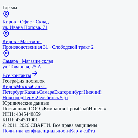
Где мы
Киров
·
Офис · Склад
ул. Ивана Попова, 71
Киров
·
Магазины
Производственная 31 · Слободской тракт 2
Самара
·
Магазин-склад
ул. Товарная, 25 А
Все контакты
География поставок
Киров
Москва
Санкт-
Петербург
Казань
Самара
Екатеринбург
Нижний
Новгород
Пермь
Челябинск
Уфа
Юридические данные
Поставщик:
ООО «Компания ПромСнабИнвест»
ИНН:
4345448859
КПП:
434501001
© 2011–
2026
СВАРТИ. Все права защищены.
Политика конфиденциальности
Карта сайта