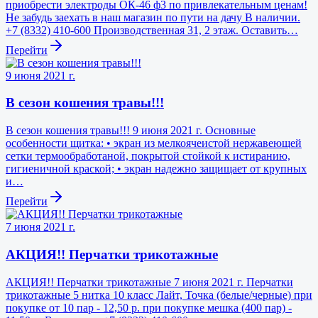
приобрести электроды ОК-46 ф3 по привлекательным ценам!
Не забудь заехать в наш магазин по пути на дачу В наличии.
+7 (8332) 410-600 Производственная 31, 2 этаж. Оставить…
Перейти
9 июня 2021 г.
В сезон кошения травы!!!
В сезон кошения травы!!! 9 июня 2021 г. Основные
особенности щитка: • экран из мелкоячеистой нержавеющей
сетки термообработаной, покрытой стойкой к истиранию,
гигиеничной краской; • экран надежно защищает от крупных
и…
Перейти
7 июня 2021 г.
АКЦИЯ!! Перчатки трикотажные
АКЦИЯ!! Перчатки трикотажные 7 июня 2021 г. Перчатки
трикотажные 5 нитка 10 класс Лайт, Точка (белые/черные) при
покупке от 10 пар - 12,50 р. при покупке мешка (400 пар) -